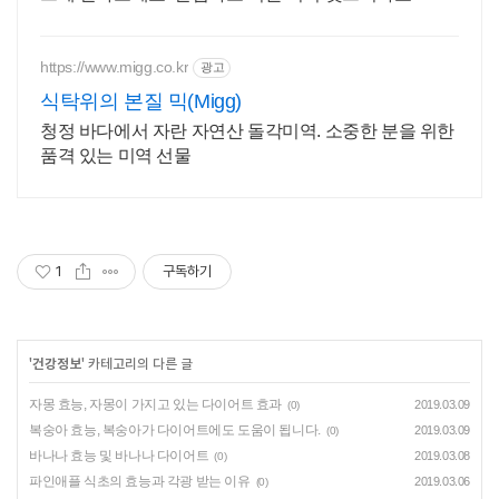
팡에서 좋은 품질을 경험하세요.
https://www.migg.co.kr
광고
식탁위의 본질 믹(Migg)
청정 바다에서 자란 자연산 돌각미역. 소중한 분을 위한
품격 있는 미역 선물
1
구독하기
'
건강정보
' 카테고리의 다른 글
자몽 효능, 자몽이 가지고 있는 다이어트 효과
2019.03.09
(0)
복숭아 효능, 복숭아가 다이어트에도 도움이 됩니다.
2019.03.09
(0)
바나나 효능 및 바나나 다이어트
2019.03.08
(0)
파인애플 식초의 효능과 각광 받는 이유
2019.03.06
(0)