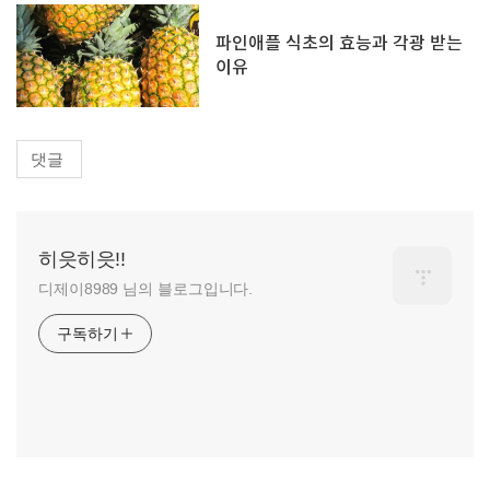
파인애플 식초의 효능과 각광 받는
이유
댓글
히읏히읏!!
디제이8989 님의 블로그입니다.
구독하기