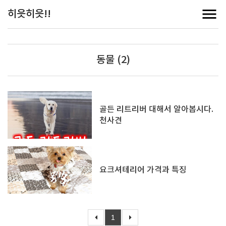
히읏히읏!!
동물 (2)
골든 리트리버 대해서 알아봅시다.
천사견
요크셔테리어 가격과 특징
1