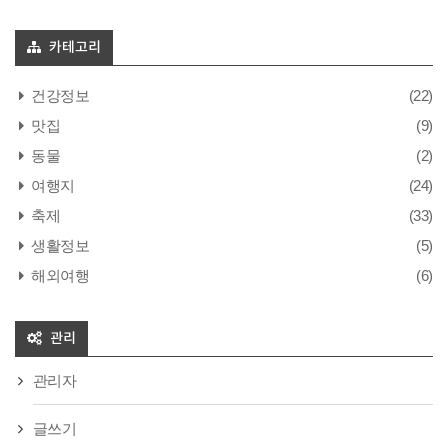
카테고리
건강정보
(22)
맛집
(9)
동물
(2)
여행지
(24)
축제
(33)
생활정보
(5)
해외여행
(6)
관리
관리자
글쓰기