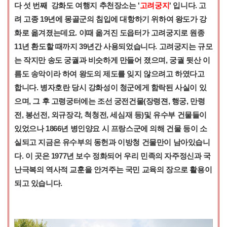
다 섯 번째 강화도 여행지 추천장소는 '
고려궁지
' 입니다. 고
려 고종 19년에 몽골군의 침입에 대항하기 위하여 왕도가 강
화로 옮겨졌는데요. 이때 옮겨진 도읍터가 고려궁지로 원종
11년 환도할 때까지 39년간 사용되었습니다. 고려궁지는 규모
는 작지만 송도 궁궐과 비슷하게 만들어 졌으며, 궁궐 뒷산 이
름도 송악이라 하여 왕도의 제도를 잊지 않으려고 하였다고
합니다. 병자호란 당시 강화성이 청군에게 함락된 사실이 있
으며, 그 후 고령궁터에는 조선 궁전건물(장령젼, 행궁, 만령
전, 봉선전, 외규장각, 척청전, 세심재 등)및 유수부 건물들이
있었으나 1866년 병인양요 시 프랑스군에 의해 건물 등이 소
실되고 지금은 유수부의 동헌과 이방청 건물만이 남아있습니
다. 이 곳은 1977년 보수 정화되어 우리 민족의 자주정신과 국
난극복의 역사적 교훈을 안겨주는 국민 교육의 장으로 활용이
되고 있습니다.