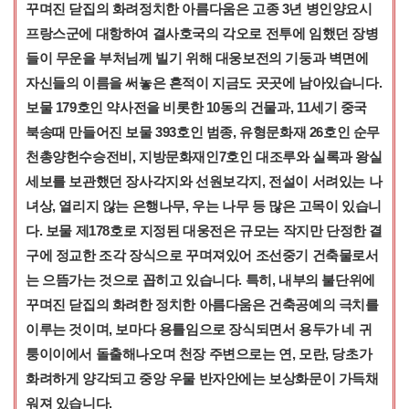
꾸며진 닫집의 화려정치한 아름다움은 고종 3년 병인양요시
프랑스군에 대항하여 결사호국의 각오로 전투에 임했던 장병
들이 무운을 부처님께 빌기 위해 대웅보전의 기둥과 벽면에
자신들의 이름을 써놓은 흔적이 지금도 곳곳에 남아있습니다.
보물 179호인 약사전을 비롯한 10동의 건물과, 11세기 중국
북송때 만들어진 보물 393호인 범종, 유형문화재 26호인 순무
천총양헌수승전비, 지방문화재인7호인 대조루와 실록과 왕실
세보를 보관했던 장사각지와 선원보각지, 전설이 서려있는 나
녀상, 열리지 않는 은행나무, 우는 나무 등 많은 고목이 있습니
다. 보물 제178호로 지정된 대웅전은 규모는 작지만 단정한 결
구에 정교한 조각 장식으로 꾸며져있어 조선중기 건축물로서
는 으뜸가는 것으로 꼽히고 있습니다. 특히, 내부의 불단위에
꾸며진 닫집의 화려한 정치한 아름다움은 건축공예의 극치를
이루는 것이며, 보마다 용틀임으로 장식되면서 용두가 네 귀
퉁이이에서 돌출해나오며 천장 주변으로는 연, 모란, 당초가
화려하게 양각되고 중앙 우물 반자안에는 보상화문이 가득채
워져 있습니다.