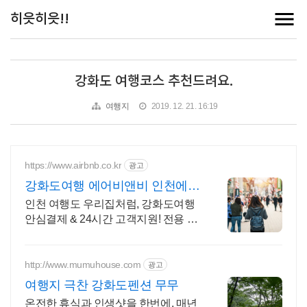
히읏히읏!!
강화도 여행코스 추천드려요.
여행지
2019. 12. 21. 16:19
https://www.airbnb.co.kr
광고
강화도여행 에어비앤비 인천에서
살아보기
인천 여행도 우리집처럼, 강화도여행
안심결제 & 24시간 고객지원! 전용 테
라스와 바비큐 그릴이 제공되는 숙소
를 예약하세요.
http://www.mumuhouse.com
광고
여행지 극찬 강화도펜션 무무
온전한 휴식과 인생샷을 한번에, 매년