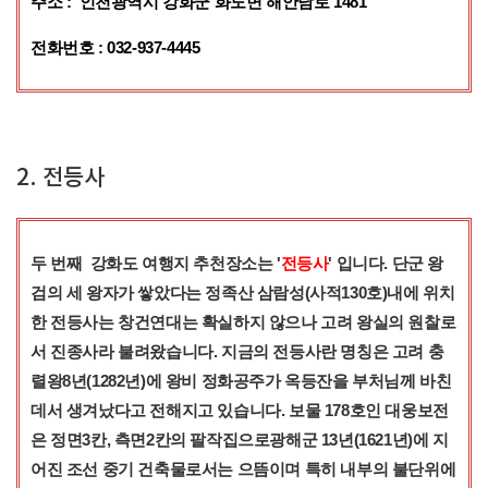
주소 : 인천광역시 강화군 화도면 해안남로 1481
전화번호 : 032-937-4445
2. 전등사
두 번째 강화도 여행지 추천장소는 '
전등사
' 입니다. 단군 왕
검의 세 왕자가 쌓았다는 정족산 삼람성(사적130호)내에 위치
한 전등사는 창건연대는 확실하지 않으나 고려 왕실의 원찰로
서 진종사라 불려왔습니다. 지금의 전등사란 명칭은 고려 충
렬왕8년(1282년)에 왕비 정화공주가 옥등잔을 부처님께 바친
데서 생겨났다고 전해지고 있습니다. 보물 178호인 대웅보전
은 정면3칸, 측면2칸의 팔작집으로광해군 13년(1621년)에 지
어진 조선 중기 건축물로서는 으뜸이며 특히 내부의 불단위에