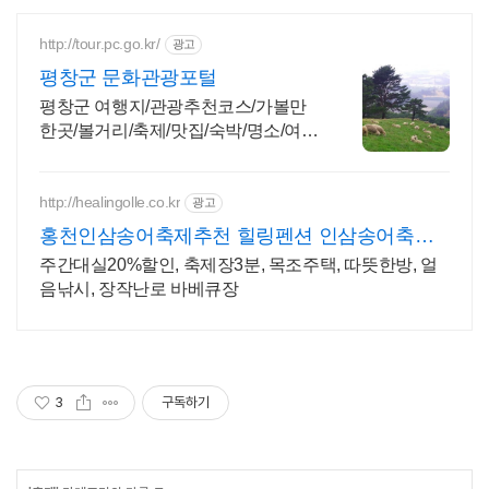
http://tour.pc.go.kr/
광고
평창군 문화관광포털
평창군 여행지/관광추천코스/가볼만
한곳/볼거리/축제/맛집/숙박/명소/여행
이야기 제공
http://healingolle.co.kr
광고
홍천인삼송어축제추천 힐링펜션 인삼송어축제
장4분거리
주간대실20%할인, 축제장3분, 목조주택, 따뜻한방, 얼
음낚시, 장작난로 바베큐장
3
구독하기